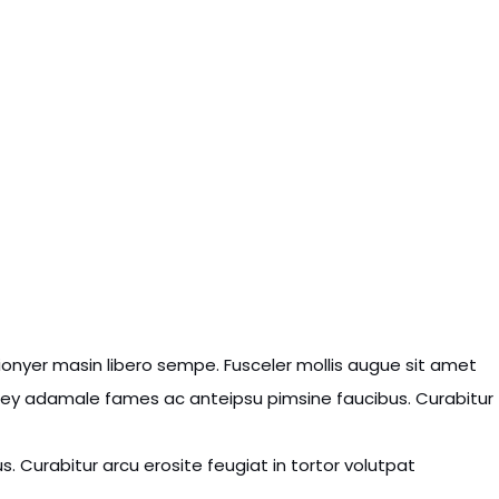
tionyer masin libero sempe. Fusceler mollis augue sit amet
 they adamale fames ac anteipsu pimsine faucibus. Curabitur
 Curabitur arcu erosite feugiat in tortor volutpat