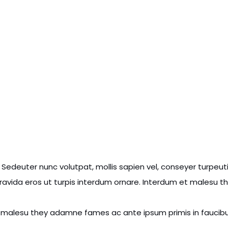
. Sedeuter nunc volutpat, mollis sapien vel, conseyer turpeu
a gravida eros ut turpis interdum ornare. Interdum et malesu
 malesu they adamne fames ac ante ipsum primis in faucibus.