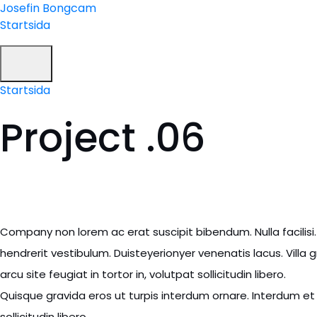
Hoppa
Josefin Bongcam
till
Startsida
innehåll
Meny
Startsida
Project .06
Company non lorem ac erat suscipit bibendum. Nulla facilisi
hendrerit vestibulum. Duisteyerionyer venenatis lacus. Vill
arcu site feugiat in tortor in, volutpat sollicitudin libero.
Quisque gravida eros ut turpis interdum ornare. Interdum et
sollicitudin libero.